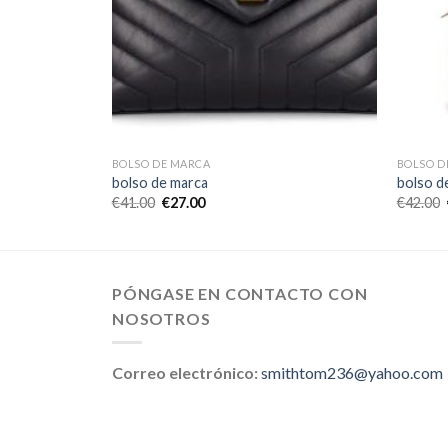
BOLSO DE MARCA
BOLSO D
bolso de marca
bolso d
€
41.00
€
27.00
€
42.00
PÓNGASE EN CONTACTO CON
NOSOTROS
Correo electrónico:
smithtom236@yahoo.com