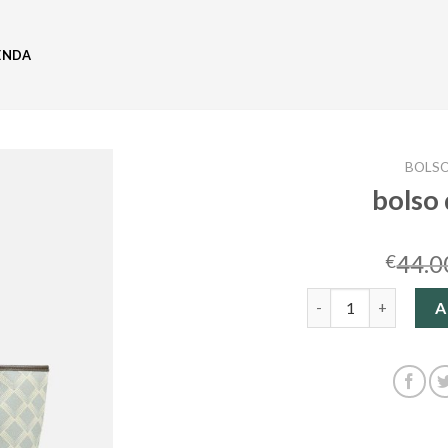
ENDA
BOLSO
bolso
44.0
€
bolso de marca cant
A