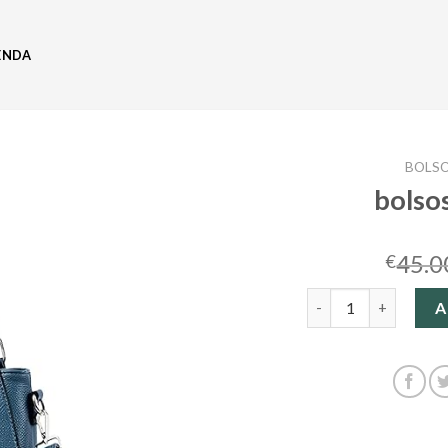
ENDA
BOLS
bolso
45.0
€
bolsos amazon cant
A