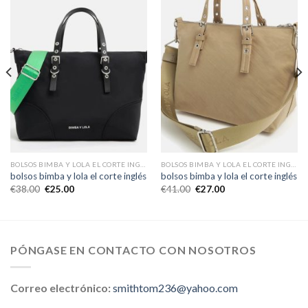
BOLSOS BIMBA Y LOLA EL CORTE INGLÉS
BOLSOS BIMBA Y LOLA EL CORTE INGLÉS
bolsos bimba y lola el corte inglés
bolsos bimba y lola el corte inglés
€
38.00
€
25.00
€
41.00
€
27.00
PÓNGASE EN CONTACTO CON NOSOTROS
Correo electrónico:
smithtom236@yahoo.com