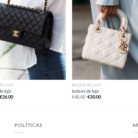
DE LUJO
BOLSOS DE LUJO
e lujo
bolsos de lujo
€
26.00
€
45.00
€
30.00
POLÍTICAS
M