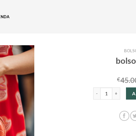
ENDA
BOLSO
bolso
45.0
€
bolsos de lujo canti
A