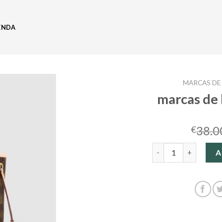
ENDA
MARCAS DE 
marcas de 
38.0
€
marcas de bolsos de 
A