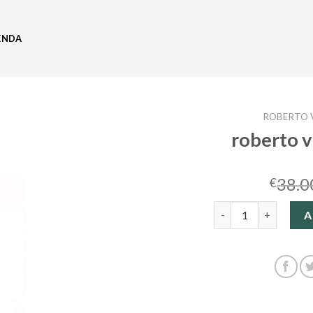
ENDA
ROBERTO 
roberto v
38.0
€
roberto verino bolso
A