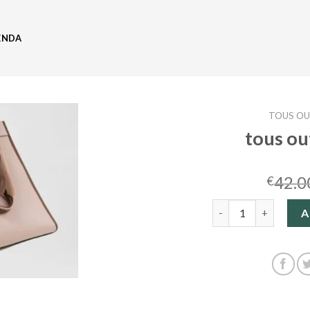
ENDA
TOUS OU
tous ou
42.0
€
tous outlet bolsos c
A