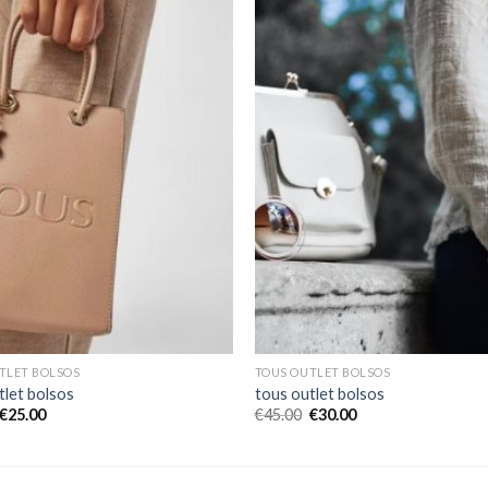
TLET BOLSOS
TOUS OUTLET BOLSOS
tlet bolsos
tous outlet bolsos
€
25.00
€
45.00
€
30.00