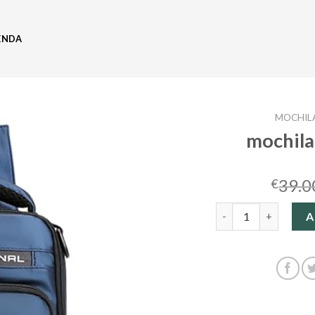
ENDA
MOCHIL
mochila
39.0
€
mochila bandolera c
A